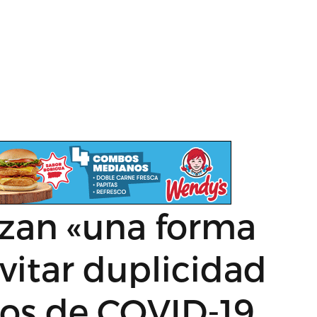
izan «una forma
vitar duplicidad
sos de COVID-19