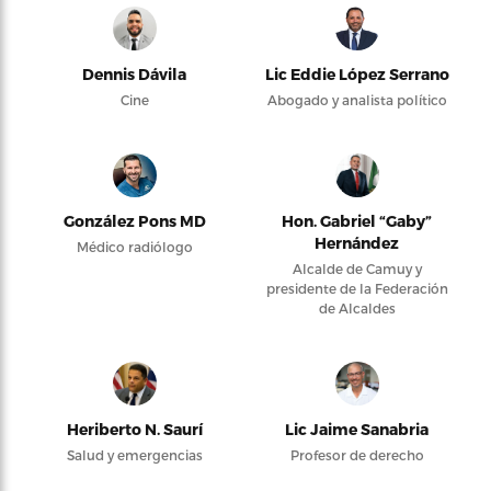
Dennis Dávila
Lic Eddie López Serrano
Cine
Abogado y analista político
González Pons MD
Hon. Gabriel “Gaby”
Hernández
Médico radiólogo
Alcalde de Camuy y
presidente de la Federación
de Alcaldes
Heriberto N. Saurí
Lic Jaime Sanabria
Salud y emergencias
Profesor de derecho