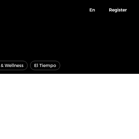
En
Register
e & Wellness
El Tiempo