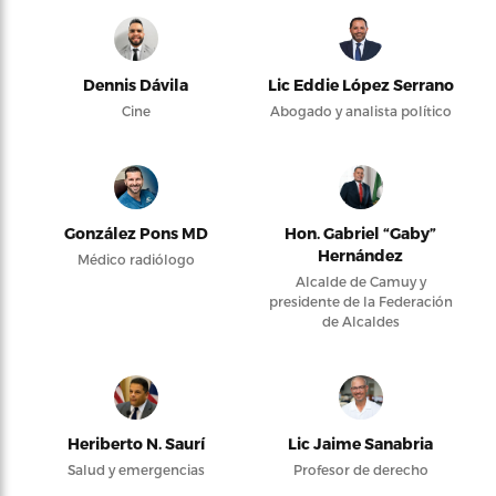
Dennis Dávila
Lic Eddie López Serrano
Cine
Abogado y analista político
González Pons MD
Hon. Gabriel “Gaby”
Hernández
Médico radiólogo
Alcalde de Camuy y
presidente de la Federación
de Alcaldes
Heriberto N. Saurí
Lic Jaime Sanabria
Salud y emergencias
Profesor de derecho