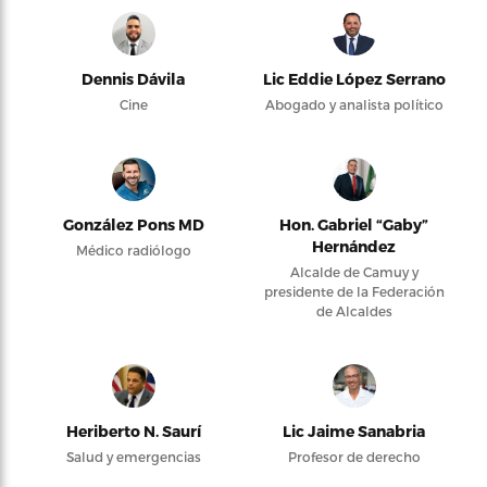
Dennis Dávila
Lic Eddie López Serrano
Cine
Abogado y analista político
González Pons MD
Hon. Gabriel “Gaby”
Hernández
Médico radiólogo
Alcalde de Camuy y
presidente de la Federación
de Alcaldes
Heriberto N. Saurí
Lic Jaime Sanabria
Salud y emergencias
Profesor de derecho