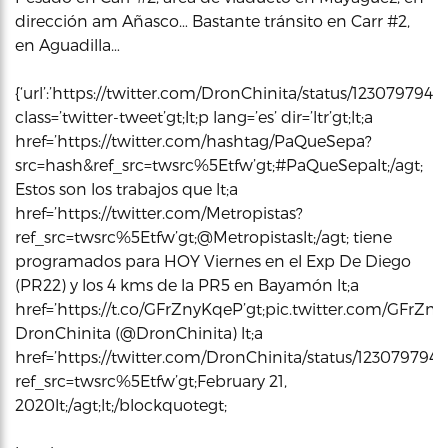
dirección am Añasco… Bastante tránsito en Carr #2,
en Aguadilla…
{‘url’:’https://twitter.com/DronChinita/status/1230797946
class=’twitter-tweet’gt;lt;p lang=’es’ dir=’ltr’gt;lt;a
href=’https://twitter.com/hashtag/PaQueSepa?
src=hash&ref_src=twsrc%5Etfw’gt;#PaQueSepalt;/agt;
Estos son los trabajos que lt;a
href=’https://twitter.com/Metropistas?
ref_src=twsrc%5Etfw’gt;@Metropistaslt;/agt; tiene
programados para HOY Viernes en el Exp De Diego
(PR22) y los 4 kms de la PR5 en Bayamón lt;a
href=’https://t.co/GFrZnyKqeP’gt;pic.twitter.com/GFrZnyKq
DronChinita (@DronChinita) lt;a
href=’https://twitter.com/DronChinita/status/12307979
ref_src=twsrc%5Etfw’gt;February 21,
2020lt;/agt;lt;/blockquotegt;