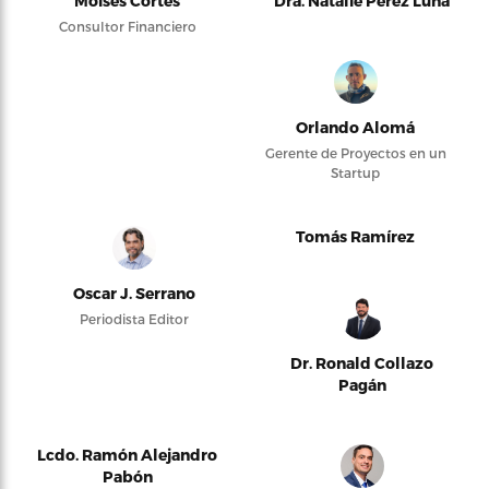
Moises Cortés
Dra. Natalie Pérez Luna
Consultor Financiero
Orlando Alomá
Gerente de Proyectos en un
Startup
Tomás Ramírez
Oscar J. Serrano
Periodista Editor
Dr. Ronald Collazo
Pagán
Lcdo. Ramón Alejandro
Pabón