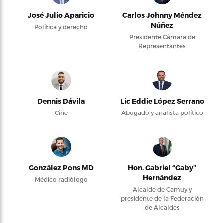
José Julio Aparicio
Carlos Johnny Méndez
Núñez
Política y derecho
Presidente Cámara de
Representantes
Dennis Dávila
Lic Eddie López Serrano
Cine
Abogado y analista político
González Pons MD
Hon. Gabriel “Gaby”
Hernández
Médico radiólogo
Alcalde de Camuy y
presidente de la Federación
de Alcaldes