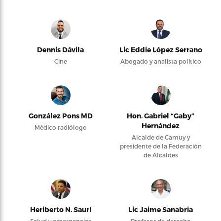
Dennis Dávila
Lic Eddie López Serrano
Cine
Abogado y analista político
González Pons MD
Hon. Gabriel “Gaby”
Hernández
Médico radiólogo
Alcalde de Camuy y
presidente de la Federación
de Alcaldes
Heriberto N. Saurí
Lic Jaime Sanabria
Salud y emergencias
Profesor de derecho