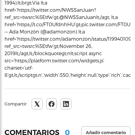
1994).lt;brgt;Via lt;a
href=’https://twitter.com/NWSSanJuan?
ref_src=twsrc%5Etfw’gt;@NWSSanJuanlt;/agt; lt;a
href=’https://t.co/FT0UfdnhHU’gt;pic.twitter.com/FT0Ufdn
— Ada Monzón (@adamonzon) lt;a
href=’https://twitter.com/adamonzon/status/119940109
ref_src=twsrc%5Etfw’gt;November 26,
2019lt;/agt;lt;/blockquotegt;nlt;script async
src=’https://platform.twitter.com/widgets.js’
charset=’utf-
8’gt;lt;/scriptgt;n’,’width’:550,’height’:null,’type’:’rich’,’c
Compartir
0
COMENTARIOS
Añadir comentario