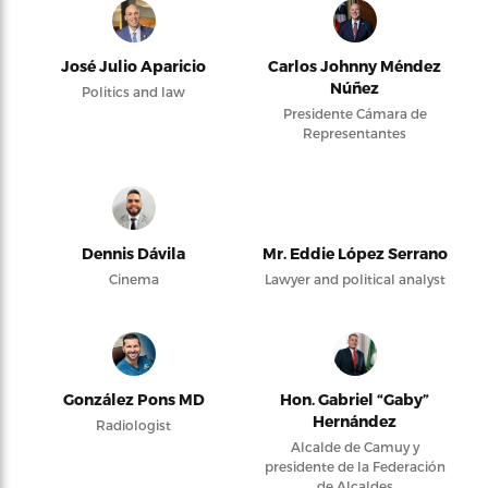
José Julio Aparicio
Carlos Johnny Méndez
Núñez
Politics and law
Presidente Cámara de
Representantes
Dennis Dávila
Mr. Eddie López Serrano
Cinema
Lawyer and political analyst
González Pons MD
Hon. Gabriel “Gaby”
Hernández
Radiologist
Alcalde de Camuy y
presidente de la Federación
de Alcaldes