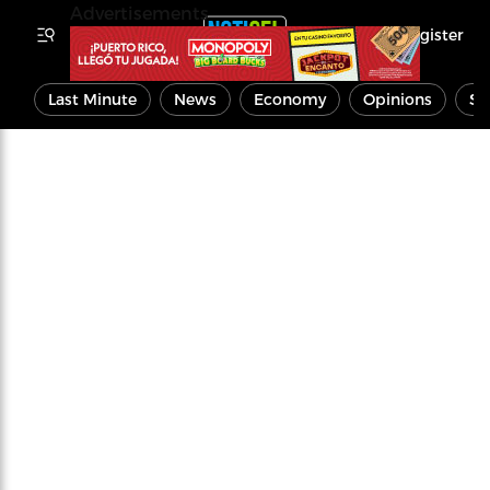
Advertisements
Register
Last Minute
News
Economy
Opinions
Sp