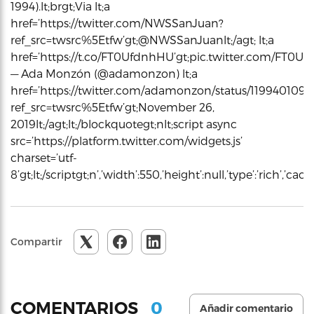
1994).lt;brgt;Via lt;a
href=’https://twitter.com/NWSSanJuan?
ref_src=twsrc%5Etfw’gt;@NWSSanJuanlt;/agt; lt;a
href=’https://t.co/FT0UfdnhHU’gt;pic.twitter.com/FT0Ufdn
— Ada Monzón (@adamonzon) lt;a
href=’https://twitter.com/adamonzon/status/119940109
ref_src=twsrc%5Etfw’gt;November 26,
2019lt;/agt;lt;/blockquotegt;nlt;script async
src=’https://platform.twitter.com/widgets.js’
charset=’utf-
8’gt;lt;/scriptgt;n’,’width’:550,’height’:null,’type’:’rich’,’c
Compartir
0
COMENTARIOS
Añadir comentario