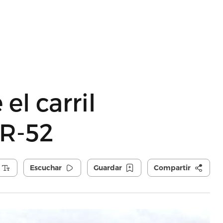
el carril
PR-52
Escuchar
Guardar
Compartir