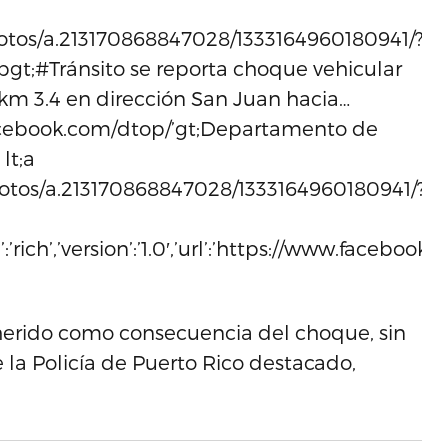
otos/a.213170868847028/1333164960180941/?
t;pgt;#Tránsito se reporta choque vehicular
l km 3.4 en dirección San Juan hacia…
.facebook.com/dtop/’gt;Departamento de
lt;a
otos/a.213170868847028/1333164960180941/?
ype’:’rich’,’version’:’1.0′,’url’:’https://www.fa
herido como consecuencia del choque, sin
la Policía de Puerto Rico destacado,