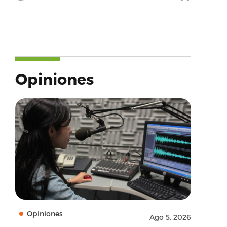
Opiniones
cebook.com/dtop/photos/a.213170868847028/1333164
Opiniones
Ago 5, 2026