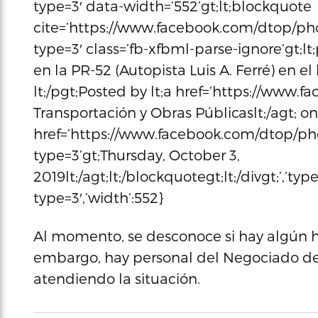
type=3′ data-width=’552’gt;lt;blockquote
cite=’https://www.facebook.com/dtop/ph
type=3′ class=’fb-xfbml-parse-ignore’gt;l
en la PR-52 (Autopista Luis A. Ferré) en e
lt;/pgt;Posted by lt;a href=’https://www
Transportación y Obras Públicaslt;/agt; on 
href=’https://www.facebook.com/dtop/ph
type=3’gt;Thursday, October 3,
2019lt;/agt;lt;/blockquotegt;lt;/divgt;’,’t
type=3′,’width’:552}
Al momento, se desconoce si hay algún 
embargo, hay personal del Negociado de 
atendiendo la situación.