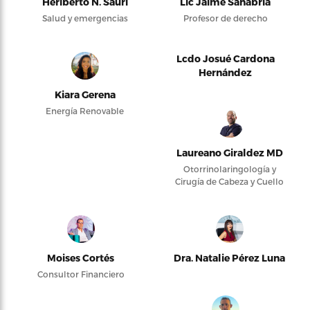
Heriberto N. Saurí
Lic Jaime Sanabria
Salud y emergencias
Profesor de derecho
Lcdo Josué Cardona
Hernández
Kiara Gerena
Energía Renovable
Laureano Giraldez MD
Otorrinolaringología y
Cirugía de Cabeza y Cuello
Moises Cortés
Dra. Natalie Pérez Luna
Consultor Financiero