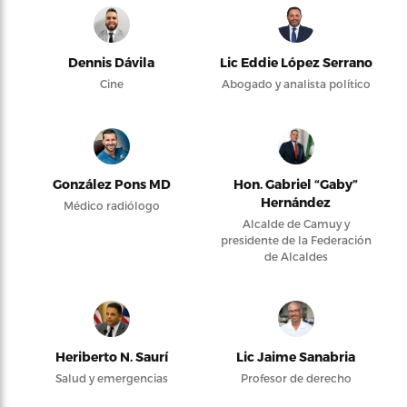
Dennis Dávila
Lic Eddie López Serrano
Cine
Abogado y analista político
González Pons MD
Hon. Gabriel “Gaby”
Hernández
Médico radiólogo
Alcalde de Camuy y
presidente de la Federación
de Alcaldes
Heriberto N. Saurí
Lic Jaime Sanabria
Salud y emergencias
Profesor de derecho