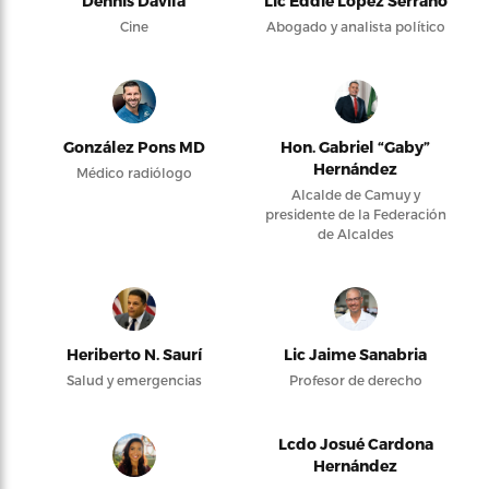
Dennis Dávila
Lic Eddie López Serrano
Cine
Abogado y analista político
González Pons MD
Hon. Gabriel “Gaby”
Hernández
Médico radiólogo
Alcalde de Camuy y
presidente de la Federación
de Alcaldes
Heriberto N. Saurí
Lic Jaime Sanabria
Salud y emergencias
Profesor de derecho
Lcdo Josué Cardona
Hernández