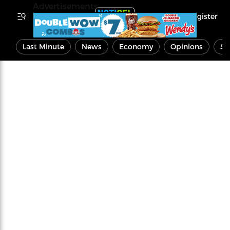
Advertisements
Register
Last Minute
News
Economy
Opinions
Sp