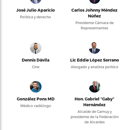
José Julio Aparicio
Carlos Johnny Méndez
Núñez
Política y derecho
Presidente Cámara de
Representantes
Dennis Dávila
Lic Eddie López Serrano
Cine
Abogado y analista político
González Pons MD
Hon. Gabriel “Gaby”
Hernández
Médico radiólogo
Alcalde de Camuy y
presidente de la Federación
de Alcaldes