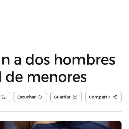
an a dos hombres
al de menores
Escuchar
Guardar
Compartir