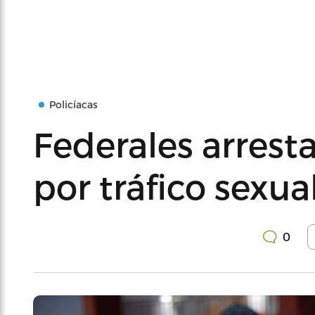
Policíacas
Federales arrest
por tráfico sexu
0