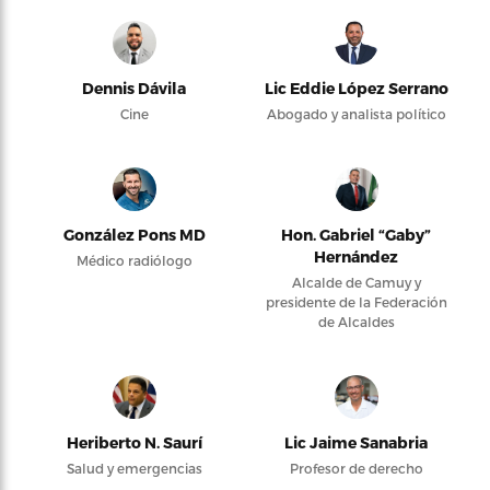
Dennis Dávila
Lic Eddie López Serrano
Cine
Abogado y analista político
González Pons MD
Hon. Gabriel “Gaby”
Hernández
Médico radiólogo
Alcalde de Camuy y
presidente de la Federación
de Alcaldes
Heriberto N. Saurí
Lic Jaime Sanabria
Salud y emergencias
Profesor de derecho