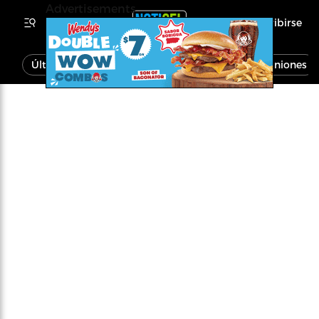
Advertisements
Inscribirse
Última Hora
Noticias
Economía
Opiniones