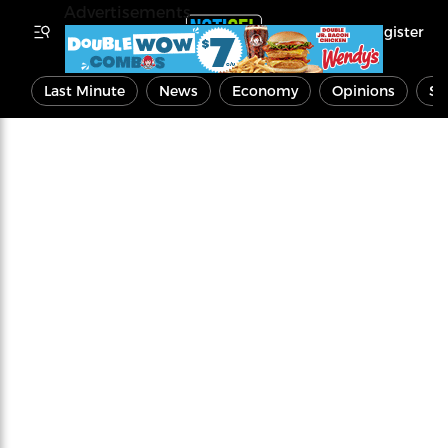
Advertisements
Register
Last Minute
News
Economy
Opinions
Sp