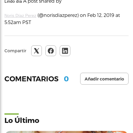
A post shared by
Lindo día
(@norisdiazperez) on Feb 12, 2019 at
Noris Díaz Perez
5:52am PST
Compartir
0
COMENTARIOS
Añadir comentario
Lo Último