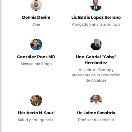
Dennis Dávila
Lic Eddie López Serrano
Cine
Abogado y analista político
González Pons MD
Hon. Gabriel “Gaby”
Hernández
Médico radiólogo
Alcalde de Camuy y
presidente de la Federación
de Alcaldes
Heriberto N. Saurí
Lic Jaime Sanabria
Salud y emergencias
Profesor de derecho