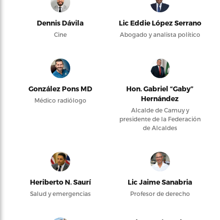
Dennis Dávila
Lic Eddie López Serrano
Cine
Abogado y analista político
González Pons MD
Hon. Gabriel “Gaby”
Hernández
Médico radiólogo
Alcalde de Camuy y
presidente de la Federación
de Alcaldes
Heriberto N. Saurí
Lic Jaime Sanabria
Salud y emergencias
Profesor de derecho