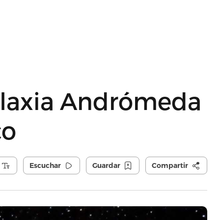
galaxia Andrómeda
co
Escuchar
Guardar
Compartir