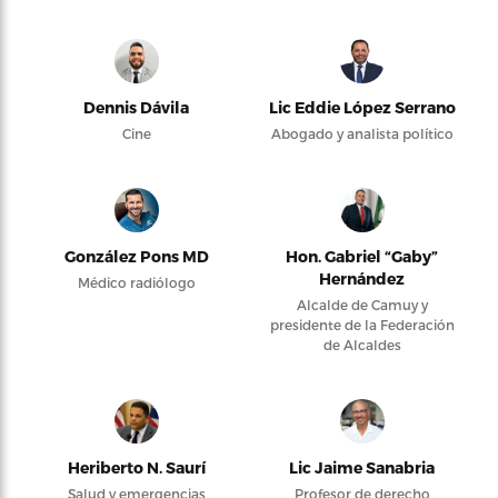
Dennis Dávila
Lic Eddie López Serrano
Cine
Abogado y analista político
González Pons MD
Hon. Gabriel “Gaby”
Hernández
Médico radiólogo
Alcalde de Camuy y
presidente de la Federación
de Alcaldes
Heriberto N. Saurí
Lic Jaime Sanabria
Salud y emergencias
Profesor de derecho