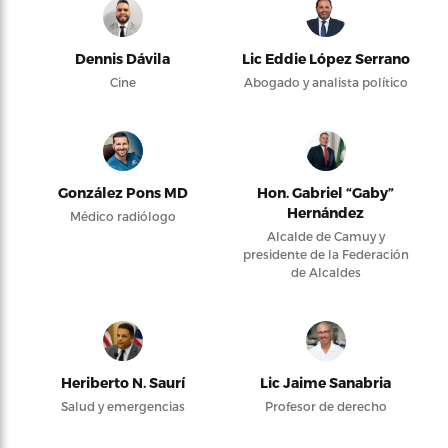
Dennis Dávila
Lic Eddie López Serrano
Cine
Abogado y analista político
González Pons MD
Hon. Gabriel “Gaby”
Hernández
Médico radiólogo
Alcalde de Camuy y
presidente de la Federación
de Alcaldes
Heriberto N. Saurí
Lic Jaime Sanabria
Salud y emergencias
Profesor de derecho