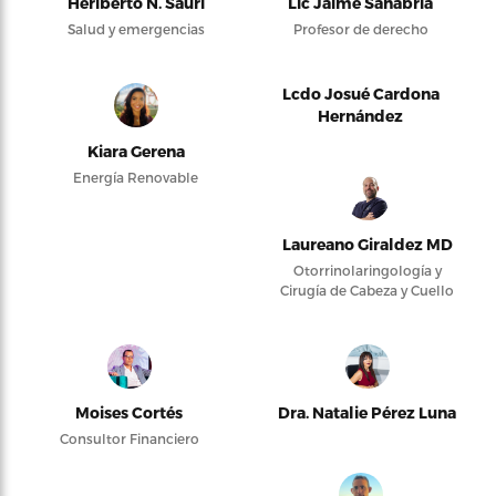
Heriberto N. Saurí
Lic Jaime Sanabria
Salud y emergencias
Profesor de derecho
Lcdo Josué Cardona
Hernández
Kiara Gerena
Energía Renovable
Laureano Giraldez MD
Otorrinolaringología y
Cirugía de Cabeza y Cuello
Moises Cortés
Dra. Natalie Pérez Luna
Consultor Financiero