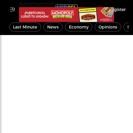
Advertisements
Register
Last Minute
News
Economy
Opinions
Sp