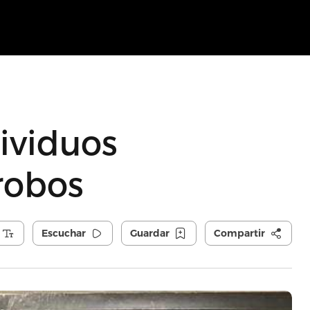
ividuos
robos
Escuchar
Guardar
Compartir