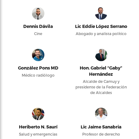
Dennis Dávila
Lic Eddie López Serrano
Cine
Abogado y analista político
González Pons MD
Hon. Gabriel “Gaby”
Hernández
Médico radiólogo
Alcalde de Camuy y
presidente de la Federación
de Alcaldes
Heriberto N. Saurí
Lic Jaime Sanabria
Salud y emergencias
Profesor de derecho