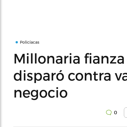
Policíacas
Millonaria fianz
disparó contra v
negocio
0