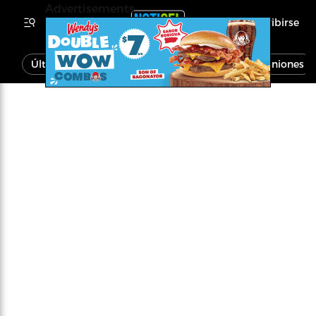
Advertisements
Inscribirse
Última Hora
Noticias
Economía
Opiniones