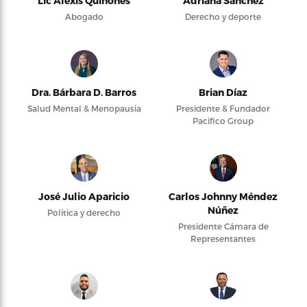
Lic Alexis Quiñones
Adriana Sánchez
Abogado
Derecho y deporte
Dra. Bárbara D. Barros
Brian Díaz
Salud Mental & Menopausia
Presidente & Fundador
Pacifico Group
José Julio Aparicio
Carlos Johnny Méndez
Núñez
Política y derecho
Presidente Cámara de
Representantes