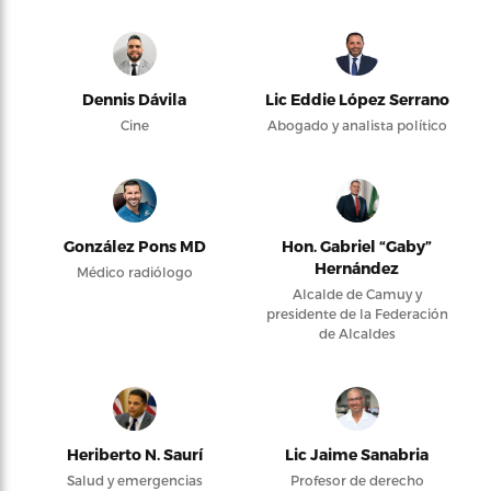
Dennis Dávila
Lic Eddie López Serrano
Cine
Abogado y analista político
González Pons MD
Hon. Gabriel “Gaby”
Hernández
Médico radiólogo
Alcalde de Camuy y
presidente de la Federación
de Alcaldes
Heriberto N. Saurí
Lic Jaime Sanabria
Salud y emergencias
Profesor de derecho