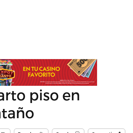
rto piso en
ataño