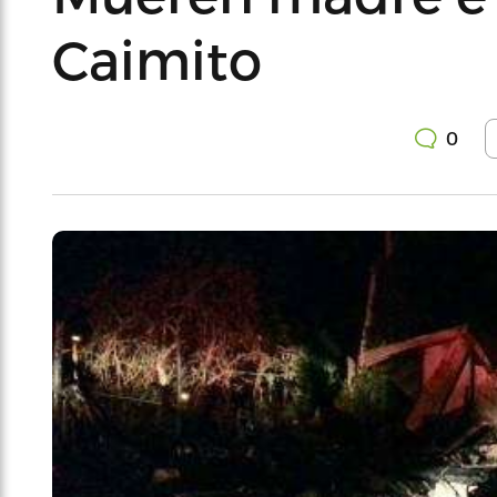
Caimito
0