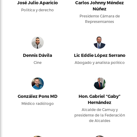
José Julio Aparicio
Carlos Johnny Méndez
Núñez
Política y derecho
Presidente Cámara de
Representantes
Dennis Dávila
Lic Eddie López Serrano
Cine
Abogado y analista político
González Pons MD
Hon. Gabriel “Gaby”
Hernández
Médico radiólogo
Alcalde de Camuy y
presidente de la Federación
de Alcaldes