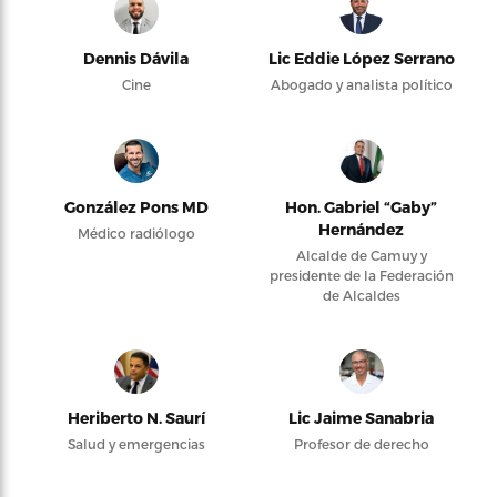
Dennis Dávila
Lic Eddie López Serrano
Cine
Abogado y analista político
González Pons MD
Hon. Gabriel “Gaby”
Hernández
Médico radiólogo
Alcalde de Camuy y
presidente de la Federación
de Alcaldes
Heriberto N. Saurí
Lic Jaime Sanabria
Salud y emergencias
Profesor de derecho