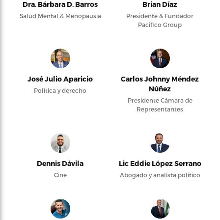
Dra. Bárbara D. Barros
Brian Díaz
Salud Mental & Menopausia
Presidente & Fundador
Pacifico Group
José Julio Aparicio
Carlos Johnny Méndez
Núñez
Política y derecho
Presidente Cámara de
Representantes
Dennis Dávila
Lic Eddie López Serrano
Cine
Abogado y analista político