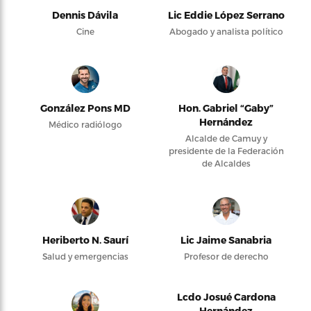
Dennis Dávila
Lic Eddie López Serrano
Cine
Abogado y analista político
González Pons MD
Hon. Gabriel “Gaby”
Hernández
Médico radiólogo
Alcalde de Camuy y
presidente de la Federación
de Alcaldes
Heriberto N. Saurí
Lic Jaime Sanabria
Salud y emergencias
Profesor de derecho
Lcdo Josué Cardona
Hernández