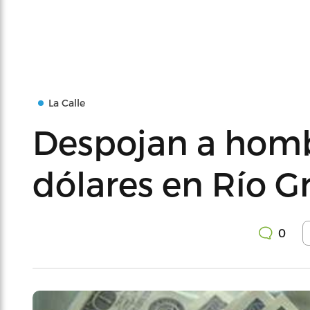
La Calle
Despojan a homb
dólares en Río G
0