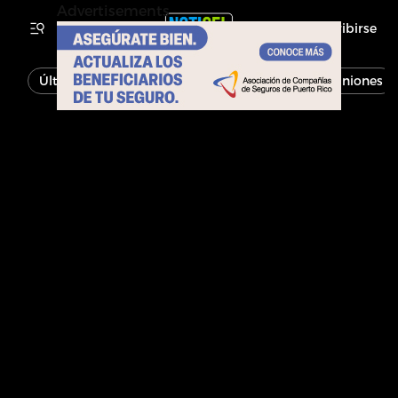
Advertisements
Inscribirse
Última Hora
Noticias
Economía
Opiniones