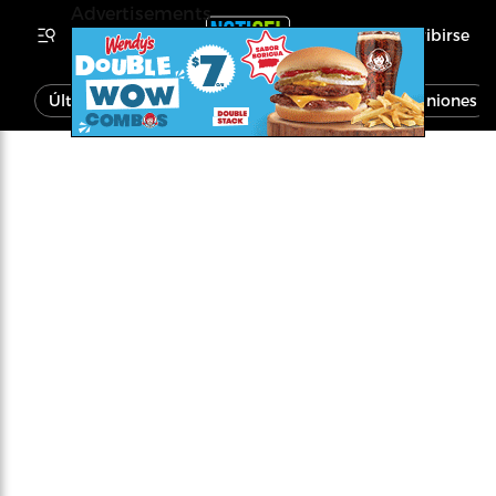
Advertisements
Inscribirse
Última Hora
Noticias
Economía
Opiniones