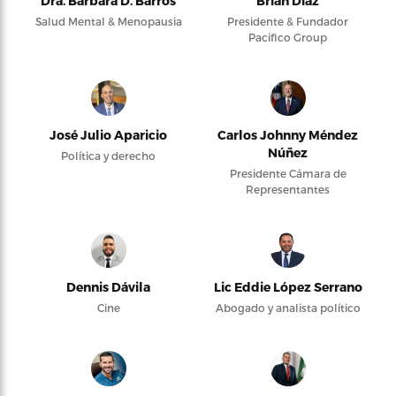
Dra. Bárbara D. Barros
Brian Díaz
Salud Mental & Menopausia
Presidente & Fundador
Pacifico Group
José Julio Aparicio
Carlos Johnny Méndez
Núñez
Política y derecho
Presidente Cámara de
Representantes
Dennis Dávila
Lic Eddie López Serrano
Cine
Abogado y analista político