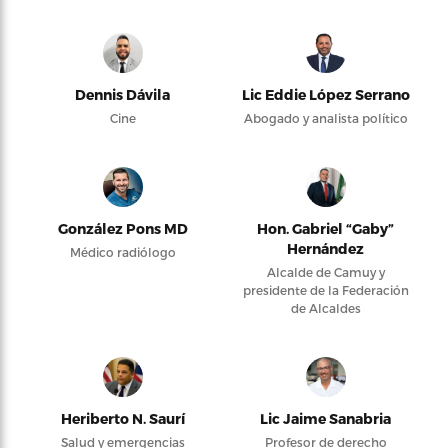
Dennis Dávila
Lic Eddie López Serrano
Cine
Abogado y analista político
González Pons MD
Hon. Gabriel “Gaby”
Hernández
Médico radiólogo
Alcalde de Camuy y
presidente de la Federación
de Alcaldes
Heriberto N. Saurí
Lic Jaime Sanabria
Salud y emergencias
Profesor de derecho