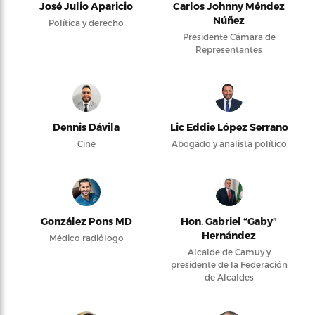
José Julio Aparicio
Carlos Johnny Méndez
Núñez
Política y derecho
Presidente Cámara de
Representantes
Dennis Dávila
Lic Eddie López Serrano
Cine
Abogado y analista político
González Pons MD
Hon. Gabriel “Gaby”
Hernández
Médico radiólogo
Alcalde de Camuy y
presidente de la Federación
de Alcaldes