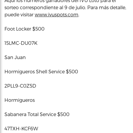
Aquí los números ganadores del IVU Loto para el
sorteo correspondiente al 9 de julio. Para más detalle,
puede visitar
www.ivuspots.com
.
Foot Locker $500
15LMC-DU07K
San Juan
Hormigueros Shell Service $500
2PLL9-C0Z5D
Hormigueros
Sabanera Total Service $500
47TXH-KCF6W