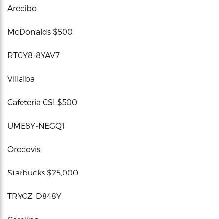
Arecibo
McDonalds $500
RT0Y8-8YAV7
Villalba
Cafeteria CSI $500
UME8Y-NEGQ1
Orocovis
Starbucks $25,000
TRYCZ-D848Y