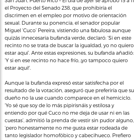
San Juan, Puerto Rico – El día de ayer se aprobó 15 a 11
el Proyecto del Senado 238, que prohibiría el
discrimen en el empleo por motivo de orientación
sexual. Durante su ponencia, el senador popular
Miguel ‘Cuco’ Pereira, vistiendo una fabulosa aunque
quizás innecesaria bufanda verde, declaró: ‘Si en este
recinto no se trata de buscar la igualdad, yo no quiero
estar aquí’. Ante estas expresiones, su bufanda añadió:
‘Y si en ese recinto no hace frío, ¡yo tampoco quiero
estar aquí!’.
Aunque la bufanda expresó estar satisfecha por el
resultado de la votación, aseguró que preferiría que su
dueño no la use cuando comparece en el hemiciclo.
‘Yo sé que soy de lo más pipirisnáis y estilosa y
entiendo por qué Cuco no me deja de usar ni en las
cuestas’, admitió la prenda de vestir sin pudor alguno,
‘pero honestamente no me gusta estar rodeada de
tanto legislador homofóbico y cabecihueco. Prefiero