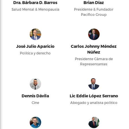
Dra. Bárbara D. Barros
Brian Díaz
Salud Mental & Menopausia
Presidente & Fundador
Pacifico Group
José Julio Aparicio
Carlos Johnny Méndez
Núñez
Política y derecho
Presidente Cámara de
Representantes
Dennis Dávila
Lic Eddie López Serrano
Cine
Abogado y analista político