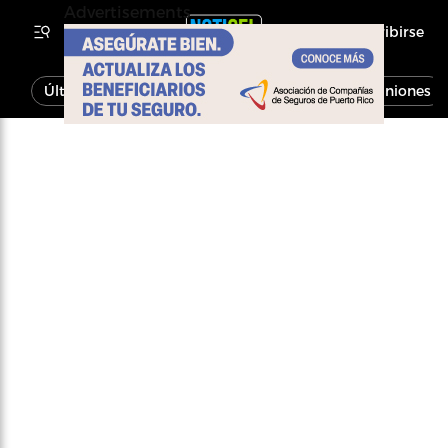
Advertisements
Inscribirse
Última Hora
Noticias
Economía
Opiniones