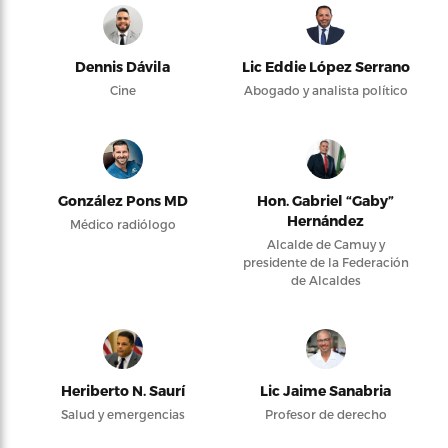
Dennis Dávila
Lic Eddie López Serrano
Cine
Abogado y analista político
González Pons MD
Hon. Gabriel “Gaby”
Hernández
Médico radiólogo
Alcalde de Camuy y
presidente de la Federación
de Alcaldes
Heriberto N. Saurí
Lic Jaime Sanabria
Salud y emergencias
Profesor de derecho