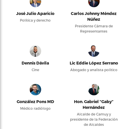
José Julio Aparicio
Carlos Johnny Méndez
Núñez
Política y derecho
Presidente Cámara de
Representantes
Dennis Dávila
Lic Eddie López Serrano
Cine
Abogado y analista político
González Pons MD
Hon. Gabriel “Gaby”
Hernández
Médico radiólogo
Alcalde de Camuy y
presidente de la Federación
de Alcaldes