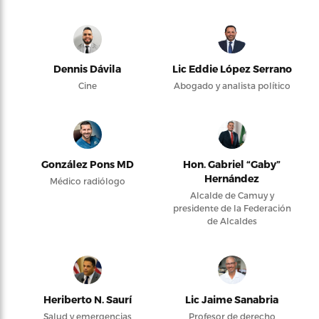
Dennis Dávila
Lic Eddie López Serrano
Cine
Abogado y analista político
González Pons MD
Hon. Gabriel “Gaby”
Hernández
Médico radiólogo
Alcalde de Camuy y
presidente de la Federación
de Alcaldes
Heriberto N. Saurí
Lic Jaime Sanabria
Salud y emergencias
Profesor de derecho